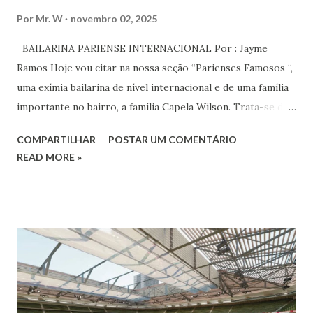
Por
Mr. W
novembro 02, 2025
BAILARINA PARIENSE INTERNACIONAL Por : Jayme
Ramos Hoje vou citar na nossa seção “Parienses Famosos “,
uma exímia bailarina de nível internacional e de uma família
importante no bairro, a família Capela Wilson. Trata-se da
Saphyra Cristiane Wilson, bailarina e Professora de dança.
COMPARTILHAR
POSTAR UM COMENTÁRIO
Vamos às informações de seu site : Bailarina e professora
READ MORE »
de danças étnicas com destaque para as danças ciganas,
árabes e indianas. Graduada pela Universidade Anhembi
Morumbi. Iniciou seus estudos em dança indiana com
Estalamare dos Santos, em 1999, no estilo Bharatanatyam.
Esteve na Índia aprofundando seus estudos neste estilo
além de partir para pesquisa e vivência das danças
folclóricas do Rajastão (Kalbelia, Banjara, Ghoomar, Chair).
Bailarina profissional e professora de dança. Dedica-se há