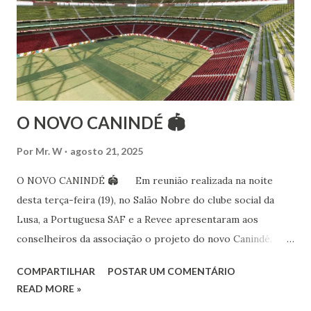
15 anos ao estudo e pesquisa de danças étnicas, em especial
às danças ciganas, árabes e indianas. Iniciou seus estudos de
dança aos 4 anos de idade (em 1982) no balé clássico,
passando por diversas atividades co...
O NOVO CANINDÉ 🏟
Por
Mr. W
agosto 21, 2025
O NOVO CANINDÉ 🏟 Em reunião realizada na noite
desta terça-feira (19), no Salão Nobre do clube social da
Lusa, a Portuguesa SAF e a Revee apresentaram aos
conselheiros da associação o projeto do novo Canindé.
Além do estádio lusitano, também foi exposto o restante do
COMPARTILHAR
POSTAR UM COMENTÁRIO
complexo, que englobará clube social, edifício garagem
READ MORE »
para 4600 carros, hotel e boulevard de alimentação.