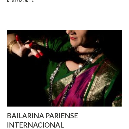
READ MORE »
de todas as pessoas – mulheres, jovens, minorias, pessoas
com deficiência, povos indígenas, os pobres e
marginalizados – para fazer ouvir a sua voz na vida pública
e para que ela seja incluída no processo de decisão política.
Estes direitos humanos – os direitos à liberdade de opinião
e de expressão, de reunião pacífica e de associação, e de
participar no governo (artigos 19, 20 e 21 da Declaração
Universal dos Direitos Humanos ) – têm estado no centro
das mudanças históricas no mundo árabe nos últimos dois
anos, em que milhões foram às ruas para exigir mudanças.
Em outras partes do mundo, os “99%” fizeram suas vozes
serem ouvidas através ...
BAILARINA PARIENSE
INTERNACIONAL