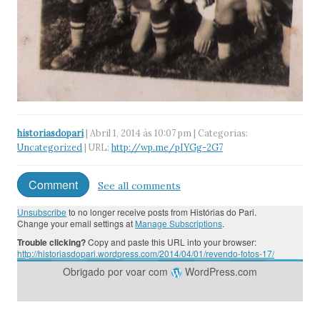
historiasdopari
| Abril 1, 2014 às 10:07 pm | Categorias:
Uncategorized
| URL:
http://wp.me/pIYGg-2G7
Comment
See all comments
Unsubscribe
to no longer receive posts from Histórias do Pari.
Change your email settings at
Manage Subscriptions
.
Trouble clicking?
Copy and paste this URL into your browser:
http://historiasdopari.wordpress.com/2014/04/01/revendo-fotos-17/
Obrigado por voar com
WordPress.com