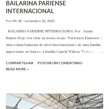
BAILARINA PARIENSE
INTERNACIONAL
Por
Mr. W
novembro 02, 2025
BAILARINA PARIENSE INTERNACIONAL Por : Jayme
Ramos Hoje vou citar na nossa seção “Parienses Famosos “,
uma exímia bailarina de nível internacional e de uma família
importante no bairro, a família Capela Wilson. Trata-se da
Saphyra Cristiane Wilson, bailarina e Professora de dança.
COMPARTILHAR
POSTAR UM COMENTÁRIO
Vamos às informações de seu site : Bailarina e professora
READ MORE »
de danças étnicas com destaque para as danças ciganas,
árabes e indianas. Graduada pela Universidade Anhembi
Morumbi. Iniciou seus estudos em dança indiana com
Estalamare dos Santos, em 1999, no estilo Bharatanatyam.
Esteve na Índia aprofundando seus estudos neste estilo
além de partir para pesquisa e vivência das danças