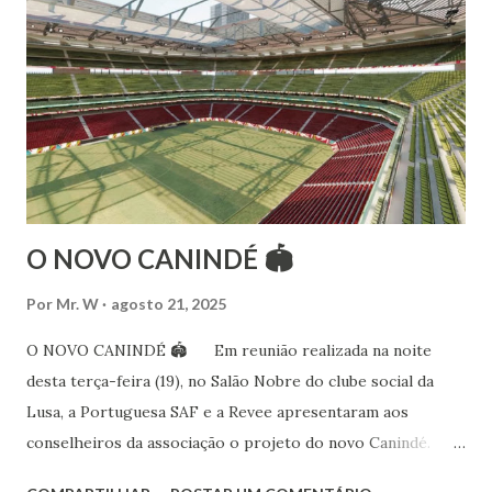
folclóricas do Rajastão (Kalbelia, Banjara, Ghoomar, Chair).
Bailarina profissional e professora de dança. Dedica-se há
15 anos ao estudo e pesquisa de danças étnicas, em especial
às danças ciganas, árabes e indianas. Iniciou seus estudos de
dança aos 4 anos de idade (em 1982) no balé clássico,
passando por diversas atividades co...
O NOVO CANINDÉ 🏟
Por
Mr. W
agosto 21, 2025
O NOVO CANINDÉ 🏟 Em reunião realizada na noite
desta terça-feira (19), no Salão Nobre do clube social da
Lusa, a Portuguesa SAF e a Revee apresentaram aos
conselheiros da associação o projeto do novo Canindé.
Além do estádio lusitano, também foi exposto o restante do