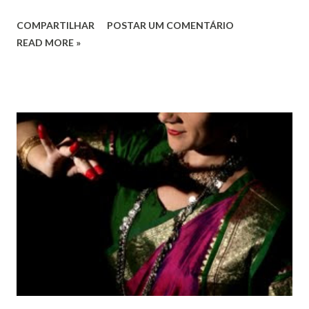
o pleno respeito a todos os direitos humanos, por todos,
COMPARTILHAR
POSTAR UM COMENTÁRIO
em todos os lugares. Este ano, o foco é sobre os direitos
READ MORE »
de todas as pessoas – mulheres, jovens, minorias, pessoas
com deficiência, povos indígenas, os pobres e
marginalizados – para fazer ouvir a sua voz na vida pública
e para que ela seja incluída no processo de decisão política.
Estes direitos humanos – os direitos à liberdade de opinião
e de expressão, de reunião pacífica e de associação, e de
participar no governo (artigos 19, 20 e 21 da Declaração
Universal dos Direitos Humanos ) – têm estado no centro
das mudanças históricas no mundo árabe nos últimos dois
anos, em que milhões foram às ruas para exigir mudanças.
Em outras partes do mundo, os “99%” fizeram suas vozes
serem ouvidas através ...