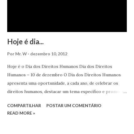
Hoje é dia...
Por
Mr. W
dezembro 10, 2012
Hoje é o Dia dos Direitos Humanos Dia dos Direitos
Humanos – 10 de dezembro O Dia dos Direitos Humanos
apresenta uma oportunidade, a cada ano, de celebrar os
direitos humanos, destacar um tema específico e promover
o pleno respeito a todos os direitos humanos, por todos,
COMPARTILHAR
POSTAR UM COMENTÁRIO
em todos os lugares. Este ano, o foco é sobre os direitos
READ MORE »
de todas as pessoas – mulheres, jovens, minorias, pessoas
com deficiência, povos indígenas, os pobres e
marginalizados – para fazer ouvir a sua voz na vida pública