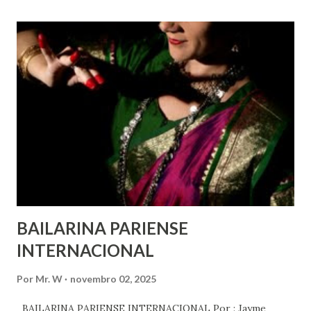
e para que ela seja incluída no processo de decisão política.
Estes direitos humanos – os direitos à liberdade de opinião
e de expressão, de reunião pacífica e de associação, e de
participar no governo (artigos 19, 20 e 21 da Declaração
Universal dos Direitos Humanos ) – têm estado no centro
das mudanças históricas no mundo árabe nos últimos dois
anos, em que milhões foram às ruas para exigir mudanças.
Em outras partes do mundo, os “99%” fizeram suas vozes
serem ouvidas através ...
BAILARINA PARIENSE
INTERNACIONAL
Por
Mr. W
novembro 02, 2025
BAILARINA PARIENSE INTERNACIONAL Por : Jayme