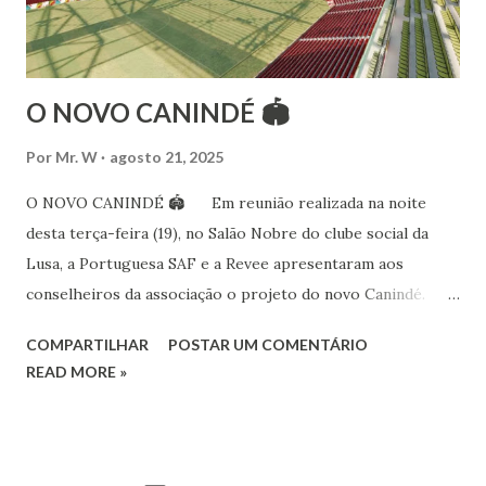
passando por diversas atividades co...
O NOVO CANINDÉ 🏟
Por
Mr. W
agosto 21, 2025
O NOVO CANINDÉ 🏟 Em reunião realizada na noite
desta terça-feira (19), no Salão Nobre do clube social da
Lusa, a Portuguesa SAF e a Revee apresentaram aos
conselheiros da associação o projeto do novo Canindé.
Além do estádio lusitano, também foi exposto o restante do
COMPARTILHAR
POSTAR UM COMENTÁRIO
complexo, que englobará clube social, edifício garagem
READ MORE »
para 4600 carros, hotel e boulevard de alimentação.
Pelo lado da Portuguesa SAF estiveram no encontro o
sócio-investidor e presidente, Alex Bourgeois, o sócio-
investidor e presidente do Conselho de Administração da