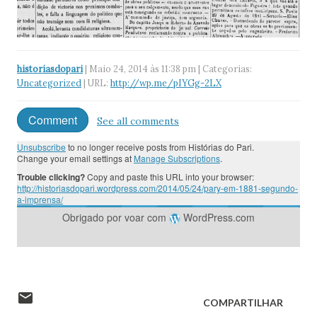
historiasdopari
| Maio 24, 2014 às 11:38 pm | Categorias:
Uncategorized
| URL:
http://wp.me/pIYGg-2LX
Comment
See all comments
Unsubscribe
to no longer receive posts from Histórias do Pari.
Change your email settings at
Manage Subscriptions
.
Trouble clicking?
Copy and paste this URL into your browser:
http://historiasdopari.wordpress.com/2014/05/24/pary-em-1881-segundo-
a-imprensa/
Obrigado por voar com
WordPress.com
COMPARTILHAR