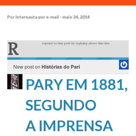
Por
Internauta por e-mail
maio 24, 2014
R
espond to this post by replying above this line
New post on
Histórias do Pari
PARY EM 1881,
SEGUNDO
A IMPRENSA