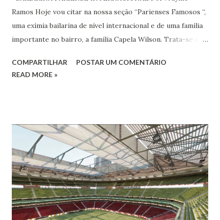
Ramos Hoje vou citar na nossa seção “Parienses Famosos “,
uma exímia bailarina de nível internacional e de uma família
importante no bairro, a família Capela Wilson. Trata-se da
Saphyra Cristiane Wilson, bailarina e Professora de dança.
COMPARTILHAR
POSTAR UM COMENTÁRIO
Vamos às informações de seu site : Bailarina e professora
READ MORE »
de danças étnicas com destaque para as danças ciganas,
árabes e indianas. Graduada pela Universidade Anhembi
Morumbi. Iniciou seus estudos em dança indiana com
Estalamare dos Santos, em 1999, no estilo Bharatanatyam.
Esteve na Índia aprofundando seus estudos neste estilo
além de partir para pesquisa e vivência das danças
folclóricas do Rajastão (Kalbelia, Banjara, Ghoomar, Chair).
Bailarina profissional e professora de dança. Dedica-se há
15 anos ao estudo e pesquisa de danças étnicas, em especial
às danças ciganas, árabes e indianas. Iniciou seus estudos de
dança aos 4 anos de idade (em 1982) no balé clássico,