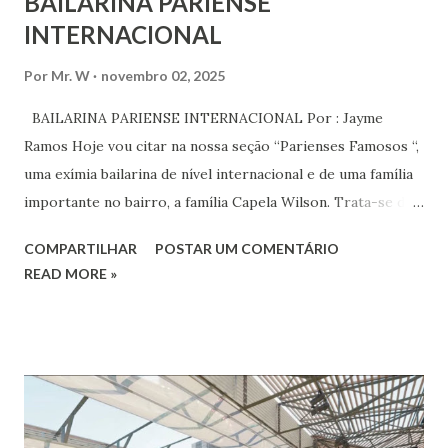
BAILARINA PARIENSE
INTERNACIONAL
Por
Mr. W
novembro 02, 2025
BAILARINA PARIENSE INTERNACIONAL Por : Jayme
Ramos Hoje vou citar na nossa seção “Parienses Famosos “,
uma exímia bailarina de nível internacional e de uma família
importante no bairro, a família Capela Wilson. Trata-se da
Saphyra Cristiane Wilson, bailarina e Professora de dança.
COMPARTILHAR
POSTAR UM COMENTÁRIO
Vamos às informações de seu site : Bailarina e professora
READ MORE »
de danças étnicas com destaque para as danças ciganas,
árabes e indianas. Graduada pela Universidade Anhembi
Morumbi. Iniciou seus estudos em dança indiana com
Estalamare dos Santos, em 1999, no estilo Bharatanatyam.
Esteve na Índia aprofundando seus estudos neste estilo
além de partir para pesquisa e vivência das danças