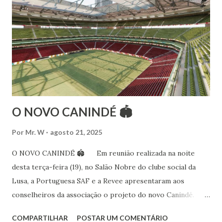
folclóricas do Rajastão (Kalbelia, Banjara, Ghoomar, Chair).
Bailarina profissional e professora de dança. Dedica-se há
15 anos ao estudo e pesquisa de danças étnicas, em especial
às danças ciganas, árabes e indianas. Iniciou seus estudos de
dança aos 4 anos de idade (em 1982) no balé clássico,
passando por diversas atividades co...
O NOVO CANINDÉ 🏟
Por
Mr. W
agosto 21, 2025
O NOVO CANINDÉ 🏟 Em reunião realizada na noite
desta terça-feira (19), no Salão Nobre do clube social da
Lusa, a Portuguesa SAF e a Revee apresentaram aos
conselheiros da associação o projeto do novo Canindé.
Além do estádio lusitano, também foi exposto o restante do
COMPARTILHAR
POSTAR UM COMENTÁRIO