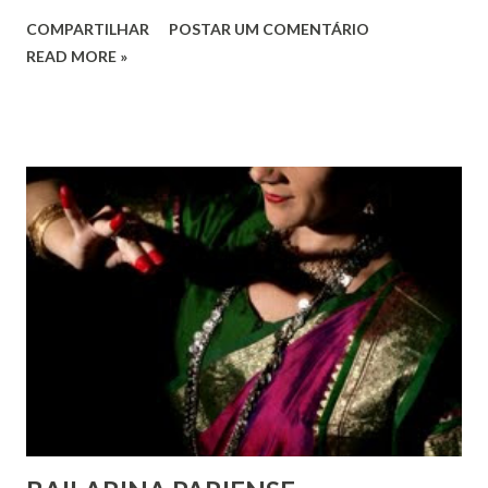
o pleno respeito a todos os direitos humanos, por todos,
COMPARTILHAR
POSTAR UM COMENTÁRIO
em todos os lugares. Este ano, o foco é sobre os direitos
READ MORE »
de todas as pessoas – mulheres, jovens, minorias, pessoas
com deficiência, povos indígenas, os pobres e
marginalizados – para fazer ouvir a sua voz na vida pública
e para que ela seja incluída no processo de decisão política.
Estes direitos humanos – os direitos à liberdade de opinião
e de expressão, de reunião pacífica e de associação, e de
participar no governo (artigos 19, 20 e 21 da Declaração
Universal dos Direitos Humanos ) – têm estado no centro
das mudanças históricas no mundo árabe nos últimos dois
anos, em que milhões foram às ruas para exigir mudanças.
Em outras partes do mundo, os “99%” fizeram suas vozes
serem ouvidas através ...