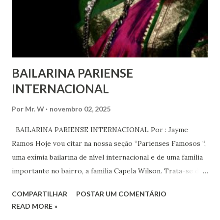
anos, em que milhões foram às ruas para exigir mudanças.
Em outras partes do mundo, os “99%” fizeram suas vozes
serem ouvidas através ...
BAILARINA PARIENSE
INTERNACIONAL
Por
Mr. W
novembro 02, 2025
BAILARINA PARIENSE INTERNACIONAL Por : Jayme
Ramos Hoje vou citar na nossa seção “Parienses Famosos “,
uma exímia bailarina de nível internacional e de uma família
importante no bairro, a família Capela Wilson. Trata-se da
Saphyra Cristiane Wilson, bailarina e Professora de dança.
COMPARTILHAR
POSTAR UM COMENTÁRIO
Vamos às informações de seu site : Bailarina e professora
READ MORE »
de danças étnicas com destaque para as danças ciganas,