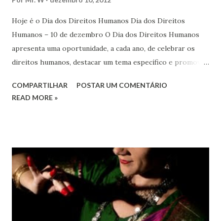
Hoje é o Dia dos Direitos Humanos Dia dos Direitos
Humanos – 10 de dezembro O Dia dos Direitos Humanos
apresenta uma oportunidade, a cada ano, de celebrar os
direitos humanos, destacar um tema específico e promover
o pleno respeito a todos os direitos humanos, por todos,
COMPARTILHAR
POSTAR UM COMENTÁRIO
em todos os lugares. Este ano, o foco é sobre os direitos
READ MORE »
de todas as pessoas – mulheres, jovens, minorias, pessoas
com deficiência, povos indígenas, os pobres e
marginalizados – para fazer ouvir a sua voz na vida pública
e para que ela seja incluída no processo de decisão política.
Estes direitos humanos – os direitos à liberdade de opinião
e de expressão, de reunião pacífica e de associação, e de
participar no governo (artigos 19, 20 e 21 da Declaração
Universal dos Direitos Humanos ) – têm estado no centro
das mudanças históricas no mundo árabe nos últimos dois