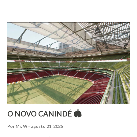
árabes e indianas. Graduada pela Universidade Anhembi
Morumbi. Iniciou seus estudos em dança indiana com
Estalamare dos Santos, em 1999, no estilo Bharatanatyam.
Esteve na Índia aprofundando seus estudos neste estilo
além de partir para pesquisa e vivência das danças
folclóricas do Rajastão (Kalbelia, Banjara, Ghoomar, Chair).
Bailarina profissional e professora de dança. Dedica-se há
15 anos ao estudo e pesquisa de danças étnicas, em especial
às danças ciganas, árabes e indianas. Iniciou seus estudos de
dança aos 4 anos de idade (em 1982) no balé clássico,
passando por diversas atividades co...
O NOVO CANINDÉ 🏟
Por
Mr. W
agosto 21, 2025