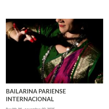
com deficiência, povos indígenas, os pobres e
marginalizados – para fazer ouvir a sua voz na vida pública
e para que ela seja incluída no processo de decisão política.
Estes direitos humanos – os direitos à liberdade de opinião
e de expressão, de reunião pacífica e de associação, e de
participar no governo (artigos 19, 20 e 21 da Declaração
Universal dos Direitos Humanos ) – têm estado no centro
das mudanças históricas no mundo árabe nos últimos dois
anos, em que milhões foram às ruas para exigir mudanças.
Em outras partes do mundo, os “99%” fizeram suas vozes
serem ouvidas através ...
BAILARINA PARIENSE
INTERNACIONAL
Por
Mr. W
novembro 02, 2025