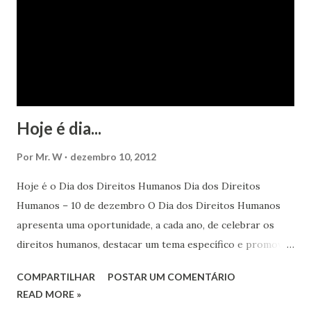
Hoje é dia...
Por
Mr. W
dezembro 10, 2012
Hoje é o Dia dos Direitos Humanos Dia dos Direitos
Humanos – 10 de dezembro O Dia dos Direitos Humanos
apresenta uma oportunidade, a cada ano, de celebrar os
direitos humanos, destacar um tema específico e promover
o pleno respeito a todos os direitos humanos, por todos,
COMPARTILHAR
POSTAR UM COMENTÁRIO
em todos os lugares. Este ano, o foco é sobre os direitos
READ MORE »
de todas as pessoas – mulheres, jovens, minorias, pessoas