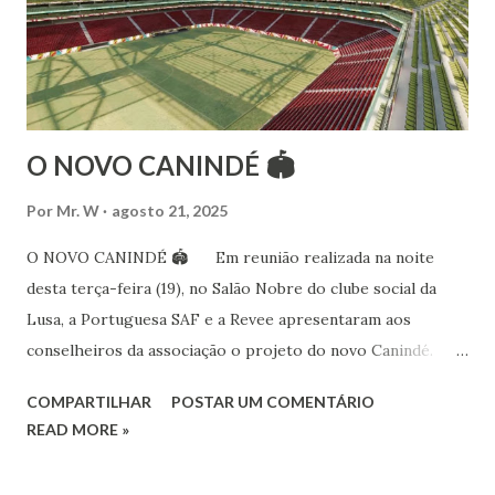
às danças ciganas, árabes e indianas. Iniciou seus estudos de
dança aos 4 anos de idade (em 1982) no balé clássico,
passando por diversas atividades co...
O NOVO CANINDÉ 🏟
Por
Mr. W
agosto 21, 2025
O NOVO CANINDÉ 🏟 Em reunião realizada na noite
desta terça-feira (19), no Salão Nobre do clube social da
Lusa, a Portuguesa SAF e a Revee apresentaram aos
conselheiros da associação o projeto do novo Canindé.
Além do estádio lusitano, também foi exposto o restante do
COMPARTILHAR
POSTAR UM COMENTÁRIO
complexo, que englobará clube social, edifício garagem
READ MORE »
para 4600 carros, hotel e boulevard de alimentação.
Pelo lado da Portuguesa SAF estiveram no encontro o