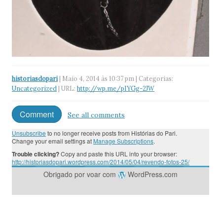
historiasdopari
| Maio 4, 2014 às 10:37 pm | Categorias:
Uncategorized
| URL:
http://wp.me/pIYGg-2JW
Comment
See all comments
Unsubscribe
to no longer receive posts from Histórias do Pari.
Change your email settings at
Manage Subscriptions
.
Trouble clicking?
Copy and paste this URL into your browser:
http://historiasdopari.wordpress.com/2014/05/04/revendo-fotos-25/
Obrigado por voar com
WordPress.com