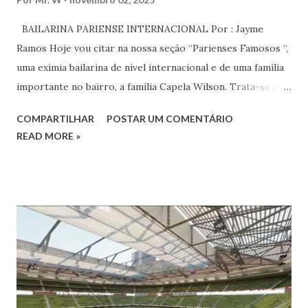
BAILARINA PARIENSE INTERNACIONAL Por : Jayme
Ramos Hoje vou citar na nossa seção “Parienses Famosos “,
uma exímia bailarina de nível internacional e de uma família
importante no bairro, a família Capela Wilson. Trata-se da
Saphyra Cristiane Wilson, bailarina e Professora de dança.
COMPARTILHAR
POSTAR UM COMENTÁRIO
Vamos às informações de seu site : Bailarina e professora
READ MORE »
de danças étnicas com destaque para as danças ciganas,
árabes e indianas. Graduada pela Universidade Anhembi
Morumbi. Iniciou seus estudos em dança indiana com
Estalamare dos Santos, em 1999, no estilo Bharatanatyam.
Esteve na Índia aprofundando seus estudos neste estilo
além de partir para pesquisa e vivência das danças
folclóricas do Rajastão (Kalbelia, Banjara, Ghoomar, Chair).
Bailarina profissional e professora de dança. Dedica-se há
15 anos ao estudo e pesquisa de danças étnicas, em especial