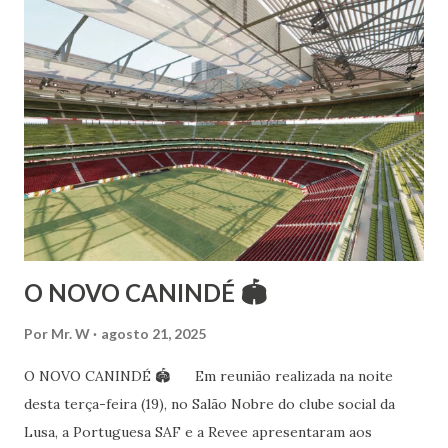
Esteve na Índia aprofundando seus estudos neste estilo
além de partir para pesquisa e vivência das danças
folclóricas do Rajastão (Kalbelia, Banjara, Ghoomar, Chair).
Bailarina profissional e professora de dança. Dedica-se há
15 anos ao estudo e pesquisa de danças étnicas, em especial
às danças ciganas, árabes e indianas. Iniciou seus estudos de
dança aos 4 anos de idade (em 1982) no balé clássico,
passando por diversas atividades co...
O NOVO CANINDÉ 🏟
Por
Mr. W
agosto 21, 2025
O NOVO CANINDÉ 🏟 Em reunião realizada na noite
desta terça-feira (19), no Salão Nobre do clube social da
Lusa, a Portuguesa SAF e a Revee apresentaram aos