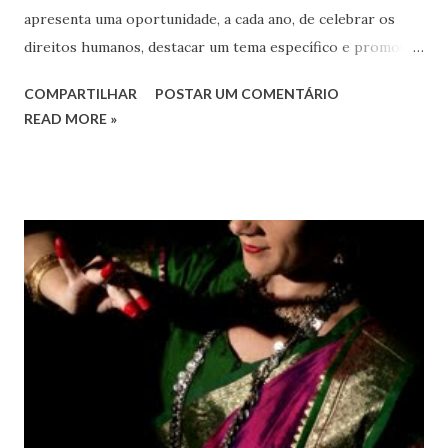
apresenta uma oportunidade, a cada ano, de celebrar os
direitos humanos, destacar um tema específico e promover
o pleno respeito a todos os direitos humanos, por todos,
COMPARTILHAR
POSTAR UM COMENTÁRIO
em todos os lugares. Este ano, o foco é sobre os direitos
READ MORE »
de todas as pessoas – mulheres, jovens, minorias, pessoas
com deficiência, povos indígenas, os pobres e
marginalizados – para fazer ouvir a sua voz na vida pública
e para que ela seja incluída no processo de decisão política.
Estes direitos humanos – os direitos à liberdade de opinião
e de expressão, de reunião pacífica e de associação, e de
participar no governo (artigos 19, 20 e 21 da Declaração
Universal dos Direitos Humanos ) – têm estado no centro
das mudanças históricas no mundo árabe nos últimos dois
anos, em que milhões foram às ruas para exigir mudanças.
Em outras partes do mundo, os “99%” fizeram suas vozes
serem ouvidas através ...