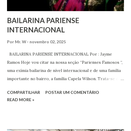
BAILARINA PARIENSE
INTERNACIONAL
Por
Mr. W
novembro 02, 2025
BAILARINA PARIENSE INTERNACIONAL Por : Jayme
Ramos Hoje vou citar na nossa seção “Parienses Famosos “,
uma exímia bailarina de nível internacional e de uma família
importante no bairro, a família Capela Wilson. Trata-se da
Saphyra Cristiane Wilson, bailarina e Professora de dança.
COMPARTILHAR
POSTAR UM COMENTÁRIO
Vamos às informações de seu site : Bailarina e professora
READ MORE »
de danças étnicas com destaque para as danças ciganas,
árabes e indianas. Graduada pela Universidade Anhembi
Morumbi. Iniciou seus estudos em dança indiana com
Estalamare dos Santos, em 1999, no estilo Bharatanatyam.