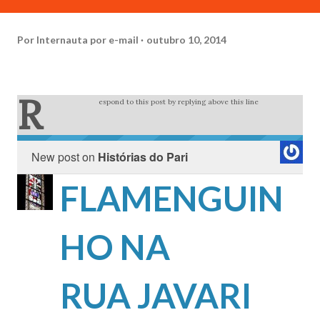
Por
Internauta por e-mail
outubro 10, 2014
R
espond to this post by replying above this line
New post on
Histórias do Pari
FLAMENGUIN
HO NA
RUA JAVARI