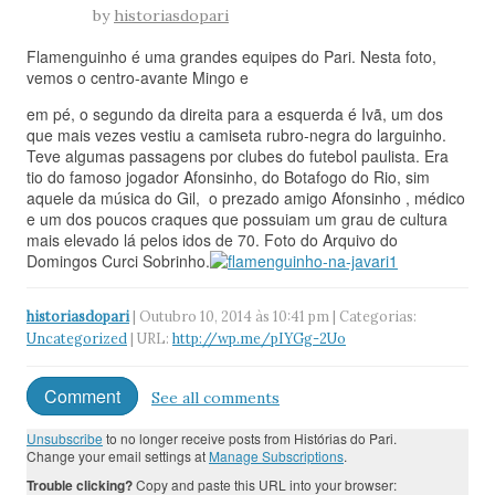
by
historiasdopari
Flamenguinho é uma grandes equipes do Pari. Nesta foto,
vemos o centro-avante Mingo e
em pé, o segundo da direita para a esquerda é Ivã, um dos
que mais vezes vestiu a camiseta rubro-negra do larguinho.
Teve algumas passagens por clubes do futebol paulista. Era
tio do famoso jogador Afonsinho, do Botafogo do Rio, sim
aquele da música do Gil, o prezado amigo Afonsinho , médico
e um dos poucos craques que possuiam um grau de cultura
mais elevado lá pelos idos de 70. Foto do Arquivo do
Domingos Curci Sobrinho.
historiasdopari
| Outubro 10, 2014 às 10:41 pm | Categorias:
Uncategorized
| URL:
http://wp.me/pIYGg-2Uo
Comment
See all comments
Unsubscribe
to no longer receive posts from Histórias do Pari.
Change your email settings at
Manage Subscriptions
.
Trouble clicking?
Copy and paste this URL into your browser: