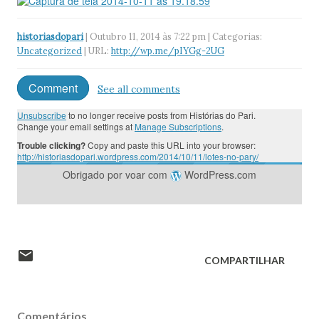
historiasdopari
| Outubro 11, 2014 às 7:22 pm | Categorias:
Uncategorized
| URL:
http://wp.me/pIYGg-2UG
Comment
See all comments
Unsubscribe
to no longer receive posts from Histórias do Pari.
Change your email settings at
Manage Subscriptions
.
Trouble clicking?
Copy and paste this URL into your browser:
http://historiasdopari.wordpress.com/2014/10/11/lotes-no-pary/
Obrigado por voar com
WordPress.com
COMPARTILHAR
Comentários