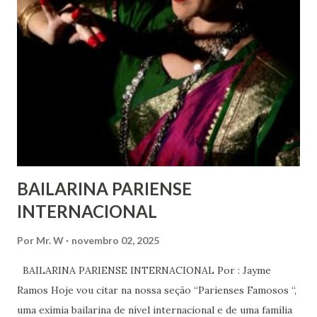
e de expressão, de reunião pacífica e de associação, e de
participar no governo (artigos 19, 20 e 21 da Declaração
Universal dos Direitos Humanos ) – têm estado no centro
das mudanças históricas no mundo árabe nos últimos dois
anos, em que milhões foram às ruas para exigir mudanças.
Em outras partes do mundo, os “99%” fizeram suas vozes
serem ouvidas através ...
BAILARINA PARIENSE
INTERNACIONAL
Por
Mr. W
novembro 02, 2025
BAILARINA PARIENSE INTERNACIONAL Por : Jayme
Ramos Hoje vou citar na nossa seção “Parienses Famosos “,
uma exímia bailarina de nível internacional e de uma família