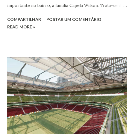
importante no bairro, a família Capela Wilson. Trata-se da
Saphyra Cristiane Wilson, bailarina e Professora de dança.
COMPARTILHAR
POSTAR UM COMENTÁRIO
Vamos às informações de seu site : Bailarina e professora
READ MORE »
de danças étnicas com destaque para as danças ciganas,
árabes e indianas. Graduada pela Universidade Anhembi
Morumbi. Iniciou seus estudos em dança indiana com
Estalamare dos Santos, em 1999, no estilo Bharatanatyam.
Esteve na Índia aprofundando seus estudos neste estilo
além de partir para pesquisa e vivência das danças
folclóricas do Rajastão (Kalbelia, Banjara, Ghoomar, Chair).
Bailarina profissional e professora de dança. Dedica-se há
15 anos ao estudo e pesquisa de danças étnicas, em especial
às danças ciganas, árabes e indianas. Iniciou seus estudos de
dança aos 4 anos de idade (em 1982) no balé clássico,
passando por diversas atividades co...