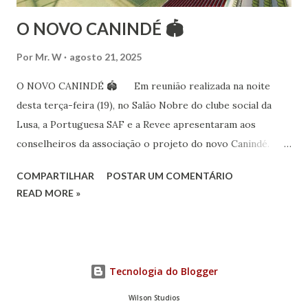
O NOVO CANINDÉ 🏟
Por
Mr. W
agosto 21, 2025
O NOVO CANINDÉ 🏟 Em reunião realizada na noite
desta terça-feira (19), no Salão Nobre do clube social da
Lusa, a Portuguesa SAF e a Revee apresentaram aos
conselheiros da associação o projeto do novo Canindé.
Além do estádio lusitano, também foi exposto o restante do
COMPARTILHAR
POSTAR UM COMENTÁRIO
complexo, que englobará clube social, edifício garagem
READ MORE »
para 4600 carros, hotel e boulevard de alimentação.
Pelo lado da Portuguesa SAF estiveram no encontro o
sócio-investidor e presidente, Alex Bourgeois, o sócio-
investidor e presidente do Conselho de Administração da
Tecnologia do Blogger
SAF, André Berenguer, e os vice-presidentes Fred Mourão
(marketing), Marcus Mingoni (financeiro), Tadeu Oliveira
Wilson Studios