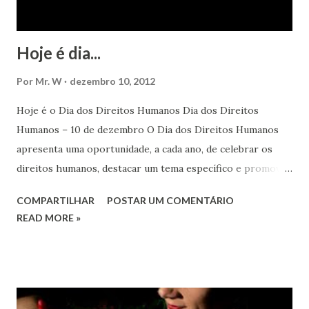
Hoje é dia...
Por
Mr. W
dezembro 10, 2012
Hoje é o Dia dos Direitos Humanos Dia dos Direitos
Humanos – 10 de dezembro O Dia dos Direitos Humanos
apresenta uma oportunidade, a cada ano, de celebrar os
direitos humanos, destacar um tema específico e promover
o pleno respeito a todos os direitos humanos, por todos,
COMPARTILHAR
POSTAR UM COMENTÁRIO
em todos os lugares. Este ano, o foco é sobre os direitos
READ MORE »
de todas as pessoas – mulheres, jovens, minorias, pessoas
com deficiência, povos indígenas, os pobres e
marginalizados – para fazer ouvir a sua voz na vida pública
e para que ela seja incluída no processo de decisão política.
Estes direitos humanos – os direitos à liberdade de opinião