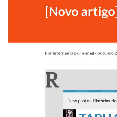
[Novo artig
Por
Internauta por e-mail
outubro 2
R
New post on
Histórias do