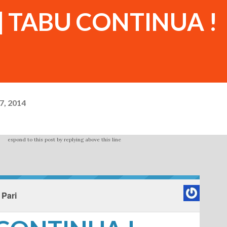
o] TABU CONTINUA !
7, 2014
espond to this post by replying above this line
 Pari