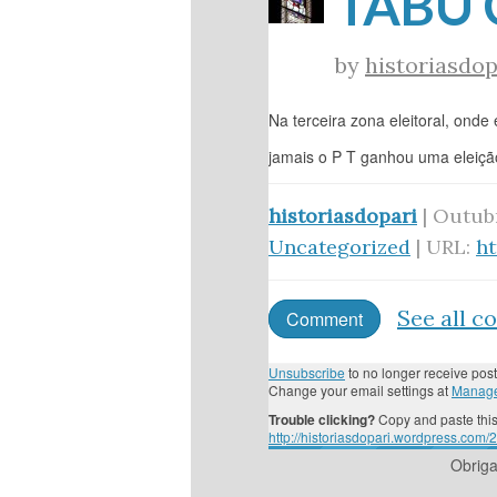
TABU 
by
historiasdop
Na terceira zona eleitoral, onde 
jamais o P T ganhou uma eleição
historiasdopari
| Outubr
Uncategorized
| URL:
h
See all 
Comment
Unsubscribe
to no longer receive post
Change your email settings at
Manage
Trouble clicking?
Copy and paste this
http://historiasdopari.wordpress.com/
Obrig