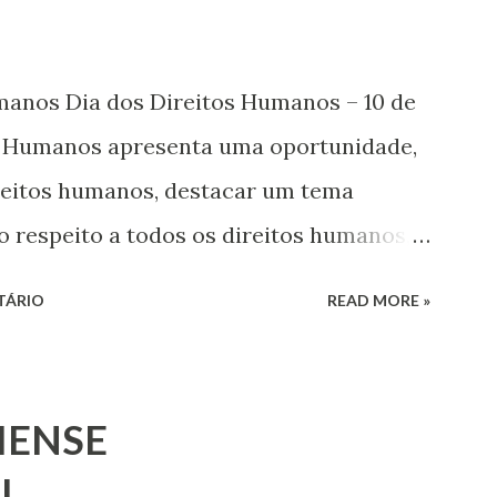
umanos Dia dos Direitos Humanos – 10 de
s Humanos apresenta uma oportunidade,
ireitos humanos, destacar um tema
o respeito a todos os direitos humanos,
s. Este ano, o foco é sobre os direitos de
TÁRIO
READ MORE »
 jovens, minorias, pessoas com
 os pobres e marginalizados – para fazer
a e para que ela seja incluída no
IENSE
 Estes direitos humanos – os direitos à
L