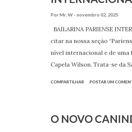
liberdade de opinião e de exp
associação, e de participar no
Por
Mr. W
novembro 02, 2025
Declaração Universal dos Di
BAILARINA PARIENSE INTERN
das mudanças históricas no 
citar na nossa seção “Parien
que milhões foram às ruas pa
nível internacional e de uma 
mundo, os “99%” fizeram suas
Capela Wilson. Trata-se da Sa
Professora de dança. Vamos às
COMPARTILHAR
POSTAR UM COMEN
professora de danças étnica
árabes e indianas. Graduada
Iniciou seus estudos em dan
O NOVO CANIN
em 1999, no estilo Bharatana