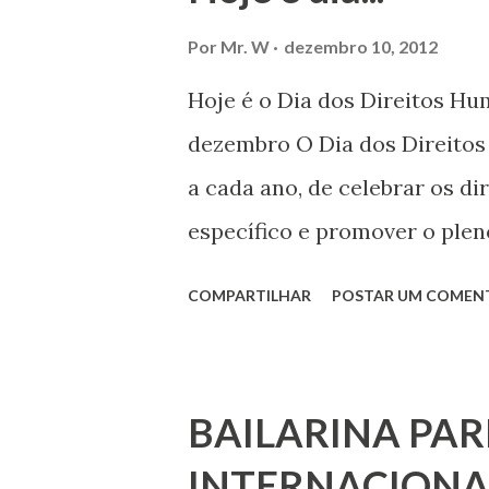
Por
Mr. W
dezembro 10, 2012
Hoje é o Dia dos Direitos H
dezembro O Dia dos Direito
a cada ano, de celebrar os d
específico e promover o plen
por todos, em todos os lugare
COMPARTILHAR
POSTAR UM COMEN
todas as pessoas – mulheres,
deficiência, povos indígenas,
ouvir a sua voz na vida públic
BAILARINA PAR
processo de decisão política.
INTERNACIONA