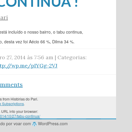
CONTINUA !
ari
está incluído o nosso bairro, o tabu continua,
, desta vez foi Aécio 66 %, Dilma 34 %.
o 27, 2014 às 7:56 am | Categorias:
ttp://wp.me/pIYGg-2VJ
comments
s from Histórias do Pari.
 Subscriptions
.
 URL into your browser:
2014/10/27/tabu-continua/
ado por voar com
WordPress.com