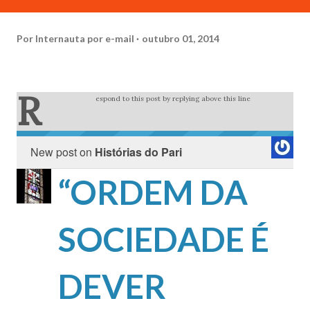
Por
Internauta por e-mail
outubro 01, 2014
R
espond to this post by replying above this line
New post on
Histórias do Pari
“ORDEM DA
SOCIEDADE É
DEVER