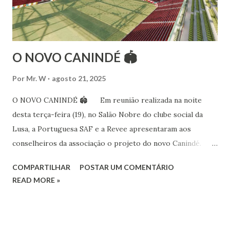
dança aos 4 anos de idade (em 1982) no balé clássico,
passando por diversas atividades co...
O NOVO CANINDÉ 🏟
Por
Mr. W
agosto 21, 2025
O NOVO CANINDÉ 🏟 Em reunião realizada na noite
desta terça-feira (19), no Salão Nobre do clube social da
Lusa, a Portuguesa SAF e a Revee apresentaram aos
conselheiros da associação o projeto do novo Canindé.
Além do estádio lusitano, também foi exposto o restante do
COMPARTILHAR
POSTAR UM COMENTÁRIO
complexo, que englobará clube social, edifício garagem
READ MORE »
para 4600 carros, hotel e boulevard de alimentação.
Pelo lado da Portuguesa SAF estiveram no encontro o
sócio-investidor e presidente, Alex Bourgeois, o sócio-
investidor e presidente do Conselho de Administração da