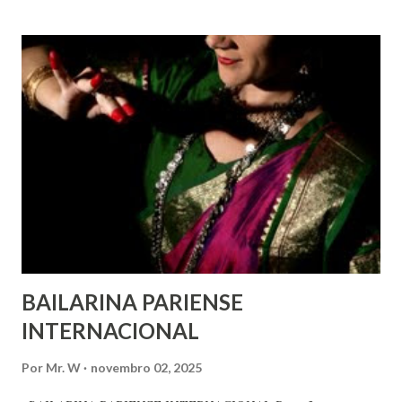
marginalizados – para fazer ouvir a sua voz na vida pública
e para que ela seja incluída no processo de decisão política.
Estes direitos humanos – os direitos à liberdade de opinião
e de expressão, de reunião pacífica e de associação, e de
participar no governo (artigos 19, 20 e 21 da Declaração
Universal dos Direitos Humanos ) – têm estado no centro
das mudanças históricas no mundo árabe nos últimos dois
anos, em que milhões foram às ruas para exigir mudanças.
Em outras partes do mundo, os “99%” fizeram suas vozes
serem ouvidas através ...
BAILARINA PARIENSE
INTERNACIONAL
Por
Mr. W
novembro 02, 2025