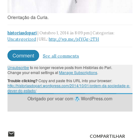
Orientação da Curia.
historiasdopari
| Outubro 1, 2014 às 8:09 pm | Categorias:
Uncategorized
| URL:
http://wp.me/pIYGg-2TH
Comment
See all comments
Unsubscribe
to no longer receive posts from Histórias do Pari.
Change your email settings at
Manage Subscriptions
.
Trouble clicking?
Copy and paste this URL into your browser:
http://historiasdopari.wordpress.com/2014/10/01/ordem-da-sociedade-e-
dever-do-estado/
Obrigado por voar com
WordPress.com
COMPARTILHAR