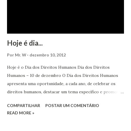
Hoje é dia...
Por
Mr. W
dezembro 10, 2012
Hoje é o Dia dos Direitos Humanos Dia dos Direitos
Humanos – 10 de dezembro O Dia dos Direitos Humanos
apresenta uma oportunidade, a cada ano, de celebrar os
direitos humanos, destacar um tema específico e promover
o pleno respeito a todos os direitos humanos, por todos,
COMPARTILHAR
POSTAR UM COMENTÁRIO
em todos os lugares. Este ano, o foco é sobre os direitos
READ MORE »
de todas as pessoas – mulheres, jovens, minorias, pessoas
com deficiência, povos indígenas, os pobres e