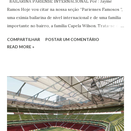
BAILARINA PARIENSE INTERNACIONAL Por : Jayme
Ramos Hoje vou citar na nossa seção “Parienses Famosos “,
uma exímia bailarina de nível internacional e de uma família
importante no bairro, a família Capela Wilson. Trata-se da
Saphyra Cristiane Wilson, bailarina e Professora de dança.
COMPARTILHAR
POSTAR UM COMENTÁRIO
Vamos às informações de seu site : Bailarina e professora
READ MORE »
de danças étnicas com destaque para as danças ciganas,
árabes e indianas. Graduada pela Universidade Anhembi
Morumbi. Iniciou seus estudos em dança indiana com
Estalamare dos Santos, em 1999, no estilo Bharatanatyam.
Esteve na Índia aprofundando seus estudos neste estilo
além de partir para pesquisa e vivência das danças
folclóricas do Rajastão (Kalbelia, Banjara, Ghoomar, Chair).
Bailarina profissional e professora de dança. Dedica-se há
15 anos ao estudo e pesquisa de danças étnicas, em especial
às danças ciganas, árabes e indianas. Iniciou seus estudos de