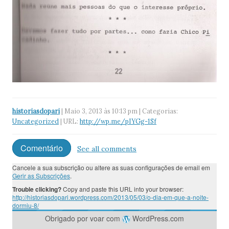
historiasdopari
| Maio 3, 2013 às 10:13 pm | Categorias:
Uncategorized
| URL:
http://wp.me/pIYGg-1Sf
Comentário
See all comments
Cancele a sua subscrição ou altere as suas configurações de email em
Gerir as Subscrições
.
Trouble clicking?
Copy and paste this URL into your browser:
http://historiasdopari.wordpress.com/2013/05/03/o-dia-em-que-a-noite-
dormiu-8/
Obrigado por voar com
WordPress.com