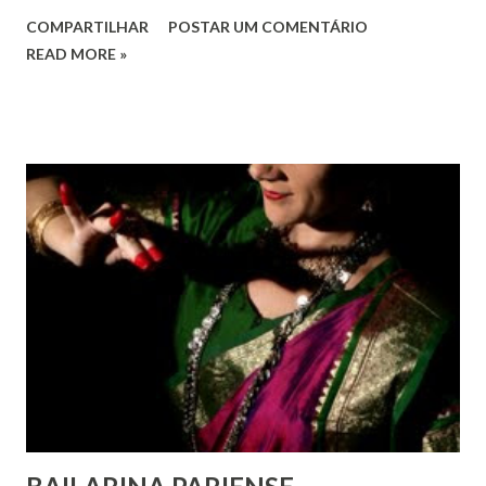
o pleno respeito a todos os direitos humanos, por todos,
COMPARTILHAR
POSTAR UM COMENTÁRIO
em todos os lugares. Este ano, o foco é sobre os direitos
READ MORE »
de todas as pessoas – mulheres, jovens, minorias, pessoas
com deficiência, povos indígenas, os pobres e
marginalizados – para fazer ouvir a sua voz na vida pública
e para que ela seja incluída no processo de decisão política.
Estes direitos humanos – os direitos à liberdade de opinião
e de expressão, de reunião pacífica e de associação, e de
participar no governo (artigos 19, 20 e 21 da Declaração
Universal dos Direitos Humanos ) – têm estado no centro
das mudanças históricas no mundo árabe nos últimos dois
anos, em que milhões foram às ruas para exigir mudanças.
Em outras partes do mundo, os “99%” fizeram suas vozes
serem ouvidas através ...