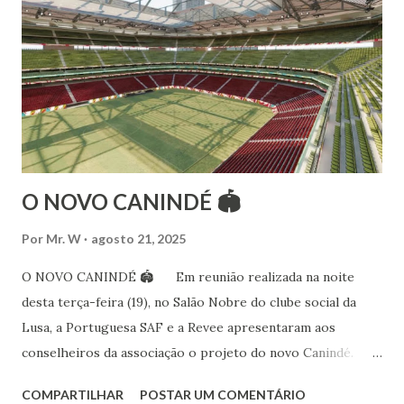
folclóricas do Rajastão (Kalbelia, Banjara, Ghoomar, Chair).
Bailarina profissional e professora de dança. Dedica-se há
15 anos ao estudo e pesquisa de danças étnicas, em especial
às danças ciganas, árabes e indianas. Iniciou seus estudos de
dança aos 4 anos de idade (em 1982) no balé clássico,
passando por diversas atividades co...
O NOVO CANINDÉ 🏟
Por
Mr. W
agosto 21, 2025
O NOVO CANINDÉ 🏟 Em reunião realizada na noite
desta terça-feira (19), no Salão Nobre do clube social da
Lusa, a Portuguesa SAF e a Revee apresentaram aos
conselheiros da associação o projeto do novo Canindé.
Além do estádio lusitano, também foi exposto o restante do
COMPARTILHAR
POSTAR UM COMENTÁRIO
complexo, que englobará clube social, edifício garagem