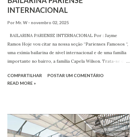
BAILARINA PARIENSE
INTERNACIONAL
Por
Mr. W
novembro 02, 2025
BAILARINA PARIENSE INTERNACIONAL Por : Jayme
Ramos Hoje vou citar na nossa seção “Parienses Famosos “,
uma exímia bailarina de nível internacional e de uma família
importante no bairro, a família Capela Wilson. Trata-se da
Saphyra Cristiane Wilson, bailarina e Professora de dança.
COMPARTILHAR
POSTAR UM COMENTÁRIO
Vamos às informações de seu site : Bailarina e professora
READ MORE »
de danças étnicas com destaque para as danças ciganas,
árabes e indianas. Graduada pela Universidade Anhembi
Morumbi. Iniciou seus estudos em dança indiana com
Estalamare dos Santos, em 1999, no estilo Bharatanatyam.
Esteve na Índia aprofundando seus estudos neste estilo
além de partir para pesquisa e vivência das danças