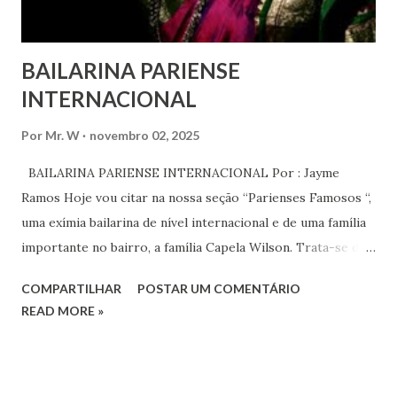
serem ouvidas através ...
BAILARINA PARIENSE
INTERNACIONAL
Por
Mr. W
novembro 02, 2025
BAILARINA PARIENSE INTERNACIONAL Por : Jayme
Ramos Hoje vou citar na nossa seção “Parienses Famosos “,
uma exímia bailarina de nível internacional e de uma família
importante no bairro, a família Capela Wilson. Trata-se da
Saphyra Cristiane Wilson, bailarina e Professora de dança.
COMPARTILHAR
POSTAR UM COMENTÁRIO
Vamos às informações de seu site : Bailarina e professora
READ MORE »
de danças étnicas com destaque para as danças ciganas,
árabes e indianas. Graduada pela Universidade Anhembi
Morumbi. Iniciou seus estudos em dança indiana com
Estalamare dos Santos, em 1999, no estilo Bharatanatyam.