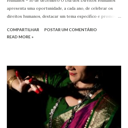
Humanos – 10 de dezembro O Dia dos Direitos Humanos
apresenta uma oportunidade, a cada ano, de celebrar os
direitos humanos, destacar um tema específico e promover
o pleno respeito a todos os direitos humanos, por todos,
COMPARTILHAR
POSTAR UM COMENTÁRIO
em todos os lugares. Este ano, o foco é sobre os direitos
READ MORE »
de todas as pessoas – mulheres, jovens, minorias, pessoas
com deficiência, povos indígenas, os pobres e
marginalizados – para fazer ouvir a sua voz na vida pública
e para que ela seja incluída no processo de decisão política.
Estes direitos humanos – os direitos à liberdade de opinião
e de expressão, de reunião pacífica e de associação, e de
participar no governo (artigos 19, 20 e 21 da Declaração
Universal dos Direitos Humanos ) – têm estado no centro
das mudanças históricas no mundo árabe nos últimos dois
anos, em que milhões foram às ruas para exigir mudanças.
Em outras partes do mundo, os “99%” fizeram suas vozes