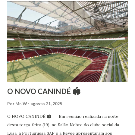
Esteve na Índia aprofundando seus estudos neste estilo
além de partir para pesquisa e vivência das danças
folclóricas do Rajastão (Kalbelia, Banjara, Ghoomar, Chair).
Bailarina profissional e professora de dança. Dedica-se há
15 anos ao estudo e pesquisa de danças étnicas, em especial
às danças ciganas, árabes e indianas. Iniciou seus estudos de
dança aos 4 anos de idade (em 1982) no balé clássico,
passando por diversas atividades co...
O NOVO CANINDÉ 🏟
Por
Mr. W
agosto 21, 2025
O NOVO CANINDÉ 🏟 Em reunião realizada na noite
desta terça-feira (19), no Salão Nobre do clube social da
Lusa, a Portuguesa SAF e a Revee apresentaram aos