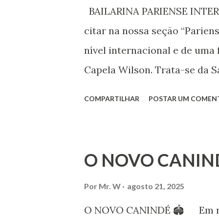
Declaração Universal dos Di
BAILARINA PARIENSE INTERN
das mudanças históricas no 
citar na nossa seção “Parien
que milhões foram às ruas pa
nível internacional e de uma 
mundo, os “99%” fizeram suas
Capela Wilson. Trata-se da Sa
Professora de dança. Vamos às
COMPARTILHAR
POSTAR UM COMEN
professora de danças étnica
árabes e indianas. Graduada
Iniciou seus estudos em dan
O NOVO CANIN
em 1999, no estilo Bharatana
estudos neste estilo além de 
Por
Mr. W
agosto 21, 2025
danças folclóricas do Rajastã
O NOVO CANINDÉ 🏟 Em reun