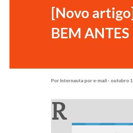
[Novo arti
BEM ANTES 
Por
Internauta por e-mail
outubro 1
R