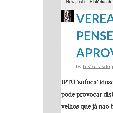
New post on
Histórias do
VEREA
PENSE
APROV
by
historiasdop
IPTU 'sufoca' idos
pode provocar dis
velhos que já não