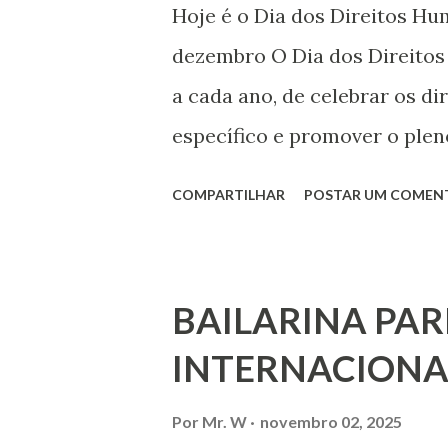
Hoje é o Dia dos Direitos H
dezembro O Dia dos Direito
a cada ano, de celebrar os d
específico e promover o plen
por todos, em todos os lugare
COMPARTILHAR
POSTAR UM COMEN
todas as pessoas – mulheres,
deficiência, povos indígenas,
ouvir a sua voz na vida públic
BAILARINA PAR
processo de decisão política.
INTERNACIONA
liberdade de opinião e de exp
associação, e de participar no
Por
Mr. W
novembro 02, 2025