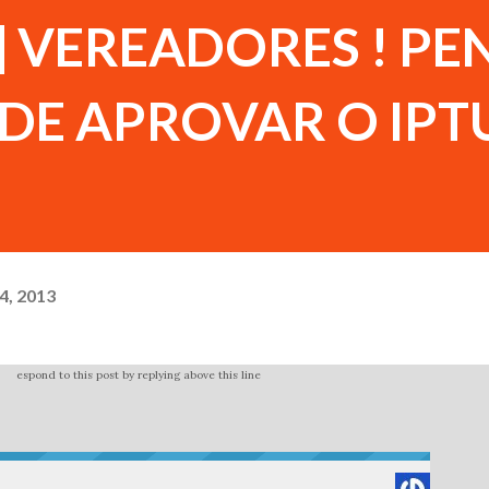
go] VEREADORES ! P
DE APROVAR O IPTU
4, 2013
espond to this post by replying above this line