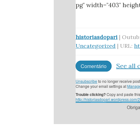
pg" width="403" heigh
historiasdopari
| Outubr
Uncategorized
| URL:
ht
See all
Comentário
Unsubscribe
to no longer receive post
Change your email settings at
Manage
Trouble clicking?
Copy and paste this
http://historiasdopari.wordpress.com
Obrig