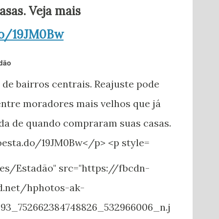
sas. Veja mais
.do/19JM0Bw
adão
ues/Estadão" src="https://fbcdn-
d.net/hphotos-ak-
893_752662384748826_532966006_n.j