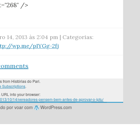
t="268" />
o 14, 2013 às 2:04 pm | Categorias:
tp://wp.me/pIYGg-2fj
 comments
s from Histórias do Pari.
 Subscriptions
.
 URL into your browser:
/2013/10/14/vereadores-pensem-bem-antes-de-aprovar-o-iptu/
ado por voar com
WordPress.com