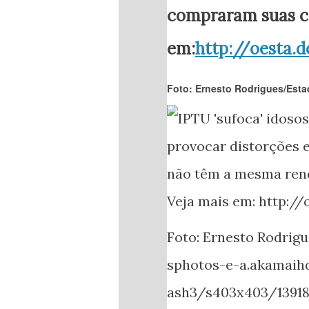
compraram suas ca
em:
http://oesta
Foto: Ernesto Rodrigues/Est
Foto: Ernesto Rodrig
sphotos-e-a.akamaih
ash3/s403x403/1391