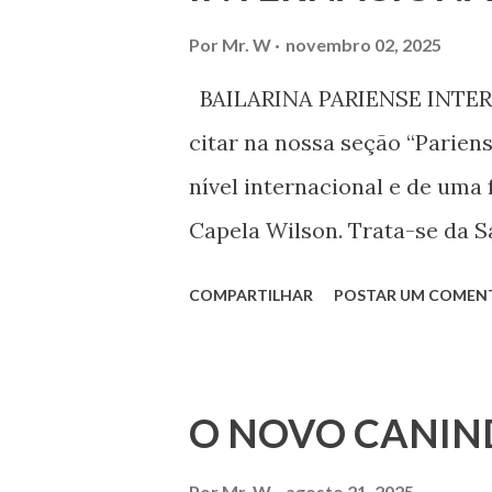
associação, e de participar no
Por
Mr. W
novembro 02, 2025
Declaração Universal dos Di
BAILARINA PARIENSE INTERN
das mudanças históricas no 
citar na nossa seção “Parien
que milhões foram às ruas pa
nível internacional e de uma 
mundo, os “99%” fizeram suas
Capela Wilson. Trata-se da Sa
Professora de dança. Vamos às
COMPARTILHAR
POSTAR UM COMEN
professora de danças étnica
árabes e indianas. Graduada
Iniciou seus estudos em dan
O NOVO CANIN
em 1999, no estilo Bharatana
Por
Mr. W
agosto 21, 2025