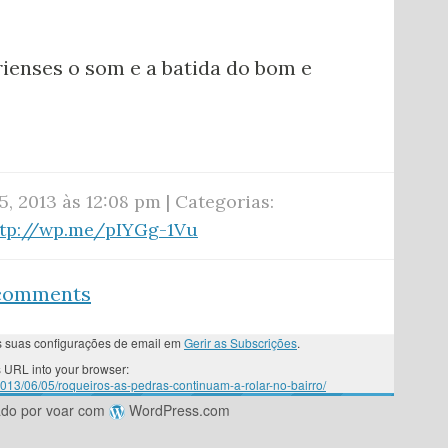
rienses o som e a batida do bom e
5, 2013 às 12:08 pm | Categorias:
ttp://wp.me/pIYGg-1Vu
 comments
as suas configurações de email em
Gerir as Subscrições
.
 URL into your browser:
2013/06/05/roqueiros-as-pedras-continuam-a-rolar-no-bairro/
ado por voar com
WordPress.com