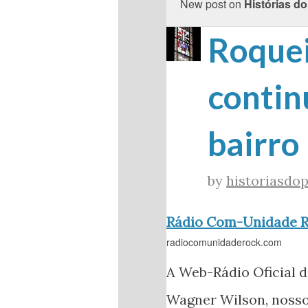
New post on
Histórias do
Roquei
contin
bairro 
by
historiasdop
Rádio Com-Unidade 
radiocomunidaderock.com
A Web-Rádio Oficial
Wagner Wilson, nosso