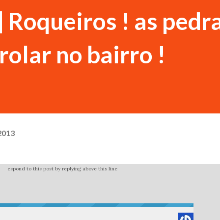
] Roqueiros ! as pedr
olar no bairro !
2013
espond to this post by replying above this line