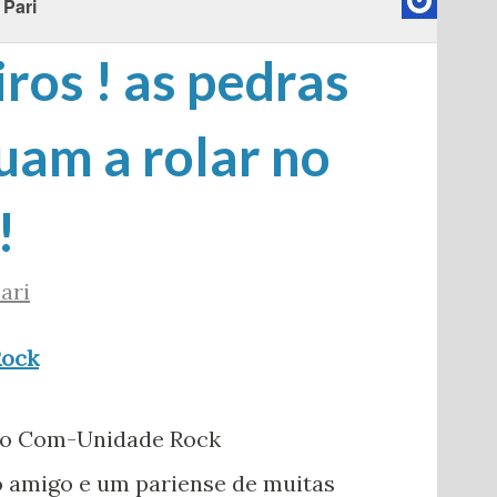
 Pari
ros ! as pedras
uam a rolar no
!
ari
Rock
 do Com-Unidade Rock
 amigo e um pariense de muitas