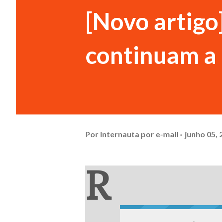
[Novo artigo
continuam a r
Por
Internauta por e-mail
junho 05, 
R