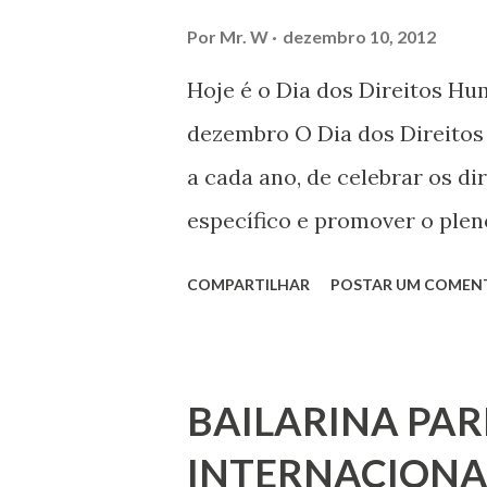
Por
Mr. W
dezembro 10, 2012
Hoje é o Dia dos Direitos H
dezembro O Dia dos Direito
a cada ano, de celebrar os d
específico e promover o plen
por todos, em todos os lugare
COMPARTILHAR
POSTAR UM COMEN
todas as pessoas – mulheres,
deficiência, povos indígenas,
ouvir a sua voz na vida públic
BAILARINA PAR
processo de decisão política.
INTERNACIONA
liberdade de opinião e de exp