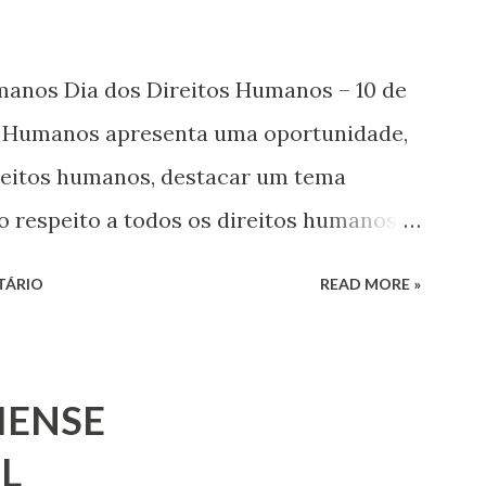
umanos Dia dos Direitos Humanos – 10 de
s Humanos apresenta uma oportunidade,
ireitos humanos, destacar um tema
o respeito a todos os direitos humanos,
s. Este ano, o foco é sobre os direitos de
TÁRIO
READ MORE »
 jovens, minorias, pessoas com
 os pobres e marginalizados – para fazer
a e para que ela seja incluída no
IENSE
 Estes direitos humanos – os direitos à
L
ressão, de reunião pacífica e de