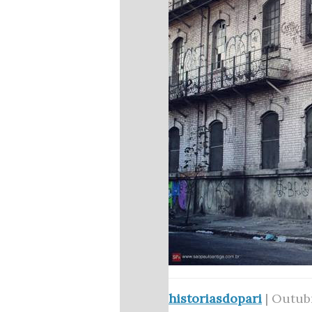
historiasdopari
| Outubr