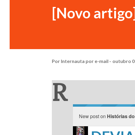
[Novo artig
Por
Internauta por e-mail
outubro 0
R
New post on
Histórias do