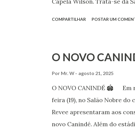
Capela Wilson. Trata-se da Sa
Professora de dança. Vamos às
COMPARTILHAR
POSTAR UM COMEN
professora de danças étnica
árabes e indianas. Graduada
Iniciou seus estudos em dan
O NOVO CANIN
em 1999, no estilo Bharatana
estudos neste estilo além de 
Por
Mr. W
agosto 21, 2025
danças folclóricas do Rajastã
O NOVO CANINDÉ 🏟 Em reun
Bailarina profissional e prof
feira (19), no Salão Nobre do 
estudo e pesquisa de danças 
Revee apresentaram aos cons
árabes e indianas. Iniciou se
novo Canindé. Além do estádi
(em 1982) no balé clássico, pa