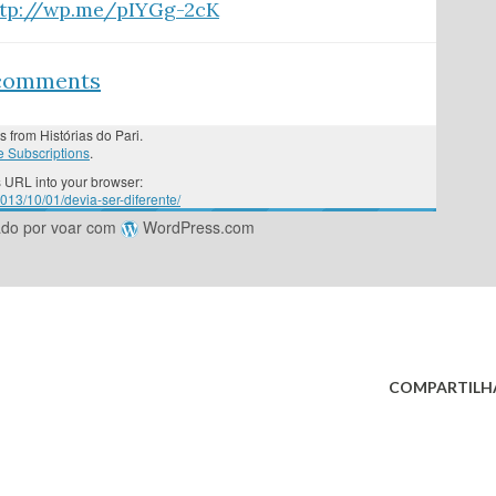
ttp://wp.me/pIYGg-2cK
 comments
s from Histórias do Pari.
 Subscriptions
.
 URL into your browser:
2013/10/01/devia-ser-diferente/
ado por voar com
WordPress.com
COMPARTILH