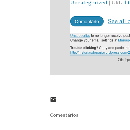
Uncategorized
| URL:
h
See all
Comentário
Unsubscribe
to no longer receive post
Change your email settings at
Manage
Trouble clicking?
Copy and paste this
http://historiasdopari.wordpress.com/
Obrig
Comentários