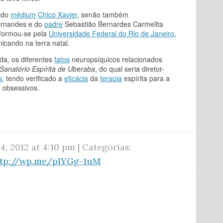
 do
médium
Chico Xavier
, senão também
Fernandes e do
padre
Sebastião Bernardes Carmelita
 formou-se pela
Universidade Federal do Rio de Janeiro
,
inicando na terra natal.
a, os diferentes
fatos
neuropsíquicos relacionados
Sanatório Espírita de Uberaba
, do qual seria diretor-
s
, tendo verificado a
eficácia
da
terapia
espírita para a
u obsessivos.
4, 2012 at 4:10 pm | Categorias:
ttp://wp.me/pIYGg-1uM