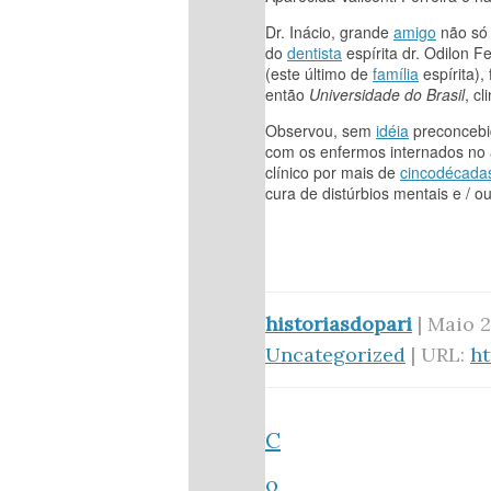
Dr. Inácio, grande
amigo
não só
do
dentista
espírita dr. Odilon 
(este último de
família
espírita),
então
Universidade do Brasil
, cl
Observou, sem
idéia
preconcebid
com os enfermos internados no
clínico por mais de
cinco
década
cura de distúrbios mentais e / o
historiasdopari
| Maio 2
Uncategorized
| URL:
h
C
o