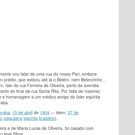
ente vou falar de uma rua do nosso Pari, embora
m prédio, que esticou até lá o Belém, nem Belenzinho ,
 falo da rua Ferreira de Oliveira, perto da avenida
perto do final da rua Santa Rita. Por falta de maiores
e é homenagem a um médico amigo do líder espírita
raba.
eraba
,
15 de abril
de
1904
— idem,
27 de
co
psiquiatra
espírita
brasileiro
.
eira e de Maria Lucas de Oliveira, foi casado com
o teve filhos.