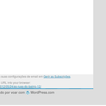
as suas configurações de email em
Gerir as Subscrições
.
 URL into your browser:
2012/05/24/as-ruas-do-bairro-12/
ado por voar com
WordPress.com