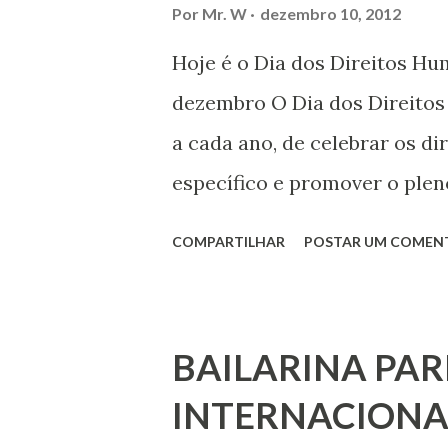
Por
Mr. W
dezembro 10, 2012
Hoje é o Dia dos Direitos H
dezembro O Dia dos Direito
a cada ano, de celebrar os d
específico e promover o plen
por todos, em todos os lugare
COMPARTILHAR
POSTAR UM COMEN
todas as pessoas – mulheres,
deficiência, povos indígenas,
ouvir a sua voz na vida públic
BAILARINA PAR
processo de decisão política.
INTERNACIONA
liberdade de opinião e de exp