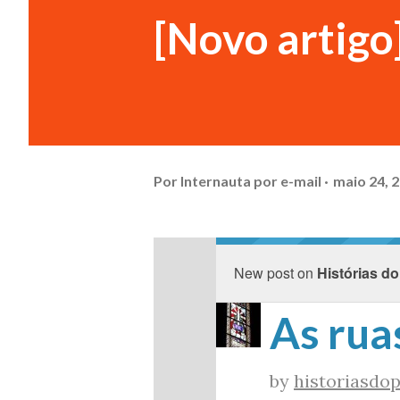
[Novo artigo]
Por
Internauta por e-mail
maio 24, 
New post on
Histórias do
As rua
by
historiasdop