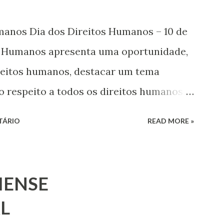
umanos Dia dos Direitos Humanos – 10 de
s Humanos apresenta uma oportunidade,
ireitos humanos, destacar um tema
o respeito a todos os direitos humanos,
s. Este ano, o foco é sobre os direitos de
TÁRIO
READ MORE »
 jovens, minorias, pessoas com
 os pobres e marginalizados – para fazer
a e para que ela seja incluída no
IENSE
 Estes direitos humanos – os direitos à
L
ressão, de reunião pacífica e de