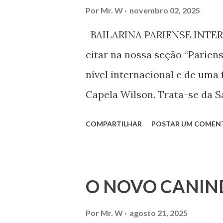
associação, e de participar no
Por
Mr. W
novembro 02, 2025
Declaração Universal dos Di
BAILARINA PARIENSE INTERN
das mudanças históricas no 
citar na nossa seção “Parien
que milhões foram às ruas pa
nível internacional e de uma 
mundo, os “99%” fizeram suas
Capela Wilson. Trata-se da Sa
Professora de dança. Vamos às
COMPARTILHAR
POSTAR UM COMEN
professora de danças étnica
árabes e indianas. Graduada
Iniciou seus estudos em dan
O NOVO CANIN
em 1999, no estilo Bharatana
estudos neste estilo além de 
Por
Mr. W
agosto 21, 2025