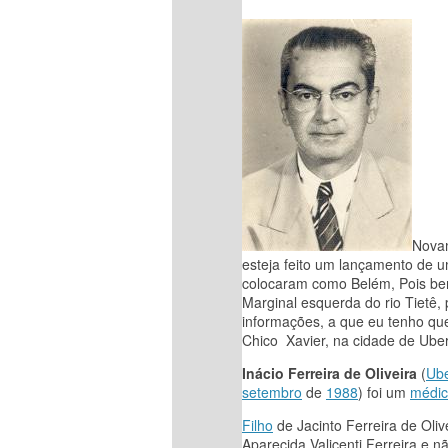
Novam
esteja feito um lançamento de u
colocaram como Belém, Pois bem,
Marginal esquerda do rio Tietê, 
informações, a que eu tenho qu
Chico Xavier, na cidade de Ube
Inácio Ferreira de Oliveira
(
Ub
setembro
de
1988
) foi um
médi
Filho
de Jacinto Ferreira de Oliv
Aparecida Valicenti Ferreira e nã