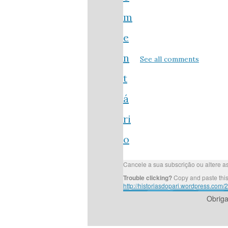
m
e
n
See all comments
t
á
ri
o
Cancele a sua subscrição ou altere 
Trouble clicking?
Copy and paste this
http://historiasdopari.wordpress.com/
Obrig