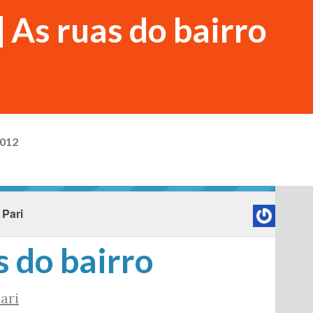
 As ruas do bairro
2012
 Pari
s do bairro
ari