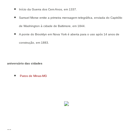
Início da Guerra dos Cem Anos, em 1337.
Samuel Morse emite a primeira mensagem telegráfica, enviada do Capitólio
de Washington à cidade de Baltimore, em 1844.
A ponte do Brooklyn em Nova York é aberta para o uso após 14 anos de
construção, em 1883.
aniversário das cidades
Patos de Minas-MG
--