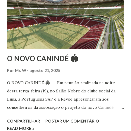
Bailarina profissional e professora de dança. Dedica-se há
15 anos ao estudo e pesquisa de danças étnicas, em especial
às danças ciganas, árabes e indianas. Iniciou seus estudos de
dança aos 4 anos de idade (em 1982) no balé clássico,
passando por diversas atividades co...
O NOVO CANINDÉ 🏟
Por
Mr. W
agosto 21, 2025
O NOVO CANINDÉ 🏟 Em reunião realizada na noite
desta terça-feira (19), no Salão Nobre do clube social da
Lusa, a Portuguesa SAF e a Revee apresentaram aos
conselheiros da associação o projeto do novo Canindé.
Além do estádio lusitano, também foi exposto o restante do
COMPARTILHAR
POSTAR UM COMENTÁRIO
complexo, que englobará clube social, edifício garagem
READ MORE »