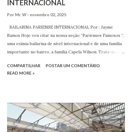
INTERNACIONAL
Por
Mr. W
novembro 02, 2025
BAILARINA PARIENSE INTERNACIONAL Por : Jayme
Ramos Hoje vou citar na nossa seção “Parienses Famosos “,
uma exímia bailarina de nível internacional e de uma família
importante no bairro, a família Capela Wilson. Trata-se da
Saphyra Cristiane Wilson, bailarina e Professora de dança.
COMPARTILHAR
POSTAR UM COMENTÁRIO
Vamos às informações de seu site : Bailarina e professora
READ MORE »
de danças étnicas com destaque para as danças ciganas,
árabes e indianas. Graduada pela Universidade Anhembi
Morumbi. Iniciou seus estudos em dança indiana com
Estalamare dos Santos, em 1999, no estilo Bharatanatyam.
Esteve na Índia aprofundando seus estudos neste estilo
além de partir para pesquisa e vivência das danças
folclóricas do Rajastão (Kalbelia, Banjara, Ghoomar, Chair).