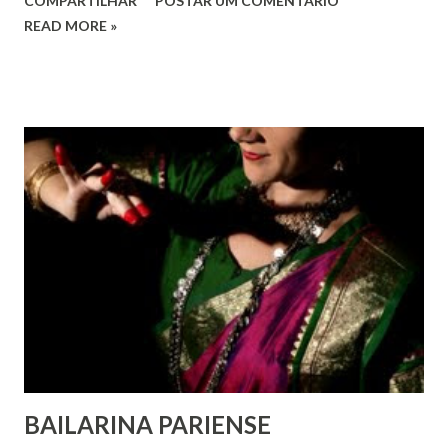
COMPARTILHAR
POSTAR UM COMENTÁRIO
em todos os lugares. Este ano, o foco é sobre os direitos
READ MORE »
de todas as pessoas – mulheres, jovens, minorias, pessoas
com deficiência, povos indígenas, os pobres e
marginalizados – para fazer ouvir a sua voz na vida pública
e para que ela seja incluída no processo de decisão política.
Estes direitos humanos – os direitos à liberdade de opinião
e de expressão, de reunião pacífica e de associação, e de
participar no governo (artigos 19, 20 e 21 da Declaração
Universal dos Direitos Humanos ) – têm estado no centro
das mudanças históricas no mundo árabe nos últimos dois
anos, em que milhões foram às ruas para exigir mudanças.
Em outras partes do mundo, os “99%” fizeram suas vozes
serem ouvidas através ...
BAILARINA PARIENSE