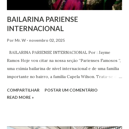
BAILARINA PARIENSE
INTERNACIONAL
Por
Mr. W
novembro 02, 2025
BAILARINA PARIENSE INTERNACIONAL Por : Jayme
Ramos Hoje vou citar na nossa seção “Parienses Famosos “,
uma exímia bailarina de nível internacional e de uma família
importante no bairro, a família Capela Wilson. Trata-se da
Saphyra Cristiane Wilson, bailarina e Professora de dança.
COMPARTILHAR
POSTAR UM COMENTÁRIO
Vamos às informações de seu site : Bailarina e professora
READ MORE »
de danças étnicas com destaque para as danças ciganas,
árabes e indianas. Graduada pela Universidade Anhembi
Morumbi. Iniciou seus estudos em dança indiana com
Estalamare dos Santos, em 1999, no estilo Bharatanatyam.