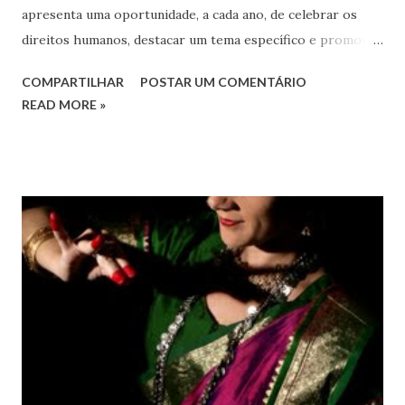
apresenta uma oportunidade, a cada ano, de celebrar os
direitos humanos, destacar um tema específico e promover
o pleno respeito a todos os direitos humanos, por todos,
COMPARTILHAR
POSTAR UM COMENTÁRIO
em todos os lugares. Este ano, o foco é sobre os direitos
READ MORE »
de todas as pessoas – mulheres, jovens, minorias, pessoas
com deficiência, povos indígenas, os pobres e
marginalizados – para fazer ouvir a sua voz na vida pública
e para que ela seja incluída no processo de decisão política.
Estes direitos humanos – os direitos à liberdade de opinião
e de expressão, de reunião pacífica e de associação, e de
participar no governo (artigos 19, 20 e 21 da Declaração
Universal dos Direitos Humanos ) – têm estado no centro
das mudanças históricas no mundo árabe nos últimos dois
anos, em que milhões foram às ruas para exigir mudanças.
Em outras partes do mundo, os “99%” fizeram suas vozes
serem ouvidas através ...