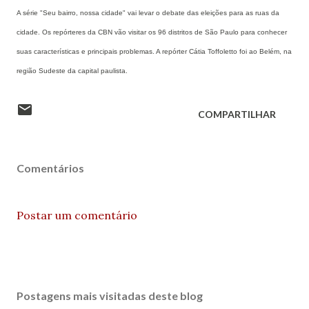
A série "Seu bairro, nossa cidade" vai levar o debate das eleições para as ruas da
cidade. Os repórteres da CBN vão visitar os 96 distritos de São Paulo para conhecer
suas características e principais problemas. A repórter Cátia Toffoletto foi ao Belém, na
região Sudeste da capital paulista.
COMPARTILHAR
Comentários
Postar um comentário
Postagens mais visitadas deste blog