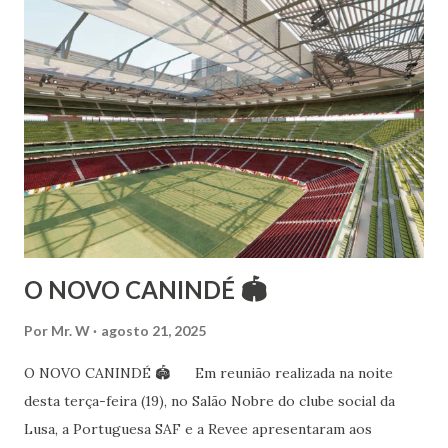
Esteve na Índia aprofundando seus estudos neste estilo
além de partir para pesquisa e vivência das danças
folclóricas do Rajastão (Kalbelia, Banjara, Ghoomar, Chair).
Bailarina profissional e professora de dança. Dedica-se há
15 anos ao estudo e pesquisa de danças étnicas, em especial
às danças ciganas, árabes e indianas. Iniciou seus estudos de
dança aos 4 anos de idade (em 1982) no balé clássico,
passando por diversas atividades co...
O NOVO CANINDÉ 🏟
Por
Mr. W
agosto 21, 2025
O NOVO CANINDÉ 🏟 Em reunião realizada na noite
desta terça-feira (19), no Salão Nobre do clube social da
Lusa, a Portuguesa SAF e a Revee apresentaram aos