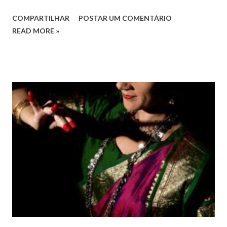
o pleno respeito a todos os direitos humanos, por todos,
COMPARTILHAR
POSTAR UM COMENTÁRIO
em todos os lugares. Este ano, o foco é sobre os direitos
READ MORE »
de todas as pessoas – mulheres, jovens, minorias, pessoas
com deficiência, povos indígenas, os pobres e
marginalizados – para fazer ouvir a sua voz na vida pública
e para que ela seja incluída no processo de decisão política.
Estes direitos humanos – os direitos à liberdade de opinião
e de expressão, de reunião pacífica e de associação, e de
participar no governo (artigos 19, 20 e 21 da Declaração
Universal dos Direitos Humanos ) – têm estado no centro
das mudanças históricas no mundo árabe nos últimos dois
anos, em que milhões foram às ruas para exigir mudanças.
Em outras partes do mundo, os “99%” fizeram suas vozes
serem ouvidas através ...