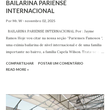
BAILARINA PARIENSE
INTERNACIONAL
Por
Mr. W
novembro 02, 2025
BAILARINA PARIENSE INTERNACIONAL Por : Jayme
Ramos Hoje vou citar na nossa seção “Parienses Famosos “,
uma exímia bailarina de nível internacional e de uma família
importante no bairro, a família Capela Wilson. Trata-se da
Saphyra Cristiane Wilson, bailarina e Professora de dança.
COMPARTILHAR
POSTAR UM COMENTÁRIO
Vamos às informações de seu site : Bailarina e professora
READ MORE »
de danças étnicas com destaque para as danças ciganas,
árabes e indianas. Graduada pela Universidade Anhembi
Morumbi. Iniciou seus estudos em dança indiana com
Estalamare dos Santos, em 1999, no estilo Bharatanatyam.
Esteve na Índia aprofundando seus estudos neste estilo
além de partir para pesquisa e vivência das danças