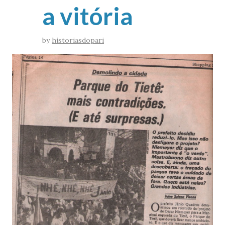
a vitória
by
historiasdopari