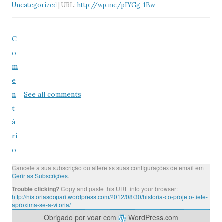
Uncategorized
| URL:
http://wp.me/pIYGg-1Bw
C
o
m
e
n
See all comments
t
á
ri
o
Cancele a sua subscrição ou altere as suas configurações de email em
Gerir as Subscrições
.
Trouble clicking?
Copy and paste this URL into your browser:
http://historiasdopari.wordpress.com/2012/08/30/historia-do-projeto-tiete-
aproxima-se-a-vitoria/
Obrigado por voar com
WordPress.com