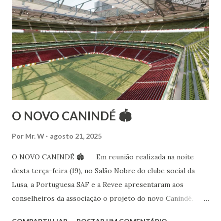
folclóricas do Rajastão (Kalbelia, Banjara, Ghoomar, Chair).
Bailarina profissional e professora de dança. Dedica-se há
15 anos ao estudo e pesquisa de danças étnicas, em especial
às danças ciganas, árabes e indianas. Iniciou seus estudos de
dança aos 4 anos de idade (em 1982) no balé clássico,
passando por diversas atividades co...
O NOVO CANINDÉ 🏟
Por
Mr. W
agosto 21, 2025
O NOVO CANINDÉ 🏟 Em reunião realizada na noite
desta terça-feira (19), no Salão Nobre do clube social da
Lusa, a Portuguesa SAF e a Revee apresentaram aos
conselheiros da associação o projeto do novo Canindé.
Além do estádio lusitano, também foi exposto o restante do